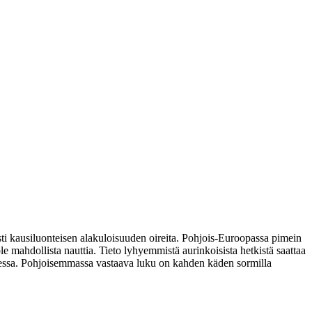
ti kausiluonteisen alakuloisuuden oireita. Pohjois-Euroopassa pimein
e mahdollista nauttia. Tieto lyhyemmistä aurinkoisista hetkistä saattaa
dessa. Pohjoisemmassa vastaava luku on kahden käden sormilla