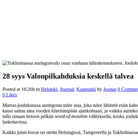
28 syys
Valonpilkahduksia keskellä talvea
Posted at 16:26h
in
Helsinki
,
Journal
,
Kaupunki
by
Joonas
0 Commen
0
Likes
Marras-joulukuussa auringosta tulee asia, joka tulee lähinnä esiin k
kausi sattuu aina vuoden kiireisimpään ajankohtaan, ja vaikka aurinkoi
tulla omaan tietoon pelkän
word-of-mouthin
välityksellä, koska joulu
laskettavissa.
Kaikki jutun kuvat on otettu Helsingissä, Tampereella ja Tukholmassa