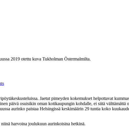
ts
ahvipöytäkeskusteluissa. Jaetut pimeyden kokemukset helpottavat kummas
nen päivä osuisikin oman kotikaupungin kohdalle, ei siitä välttämättä ol
kuussa aurinko paistaa Helsingissä keskimäärin 29 tuntia koko kuukau
 niinä harvoina joulukuun aurinkoisina hetkinä.